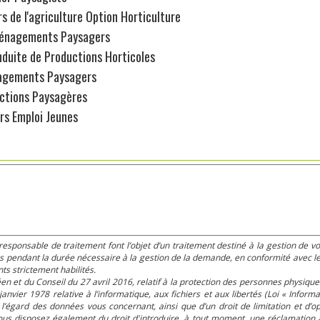
s de l'agriculture Option Horticulture
énagements Paysagers
duite de Productions Horticoles
gements Paysagers
ctions Paysagères
urs Emploi Jeunes
esponsable de traitement font l’objet d’un traitement destiné à la gestion de v
pendant la durée nécessaire à la gestion de la demande, en conformité avec les 
s strictement habilités.
 du Conseil du 27 avril 2016, relatif à la protection des personnes physiques
anvier 1978 relative à l’informatique, aux fichiers et aux libertés (Loi « Inform
) à l’égard des données vous concernant, ainsi que d’un droit de limitation et d
us disposez également du droit d'introduire, à tout moment, une réclamation 