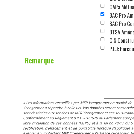
CAPa Métier
BAC Pro Am
BAC Pro Con
BTSA Aména
C.S Constru
P.E.J: Parco
Remarque
« Les informations recueillies par MFR Yzengremer en qualité de r
Yzengremer à répondre à celles-ci. Vos données seront conservées 
sont destinées aux services de MFR Yzengremer et ses sous-traitant
Conformément au Règlement (UE) 2016/679 du Parlement européen et
libre circulation de ces données (RGPD) et à la loi no 78-17 du 6 j
rectification, d’effacement et de portabilité (lorsqu’il s’applique
exercer en contactant MFR Yzengremer à l’adresse ci-dessous. Vo