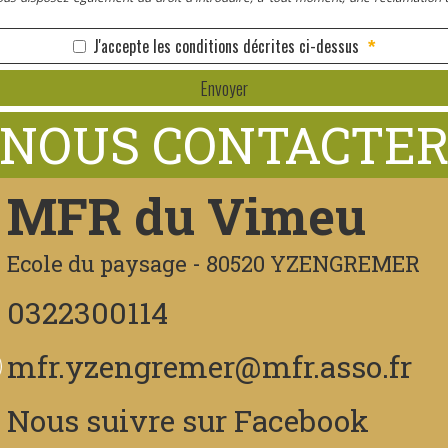
J'accepte les conditions décrites ci-dessus
*
Envoyer
MFR du Vimeu
Ecole du paysage - 80520 YZENGREMER
0322300114
mfr.yzengremer@mfr.asso.fr
Nous suivre sur Facebook